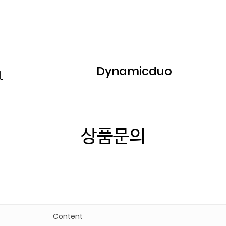
Dynamicduo
상품문의
Content