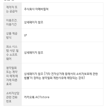
제작자 또
주식회사 아메바컬쳐
는 공급자
이용조건,
상세페이지 참조
이용기간
상품 제공
LP
방식
최소 시스
템 사양, 필
상세페이지 참조
수 소프트
웨어
청약철회
또는 계약
상세페이지 참조 (기타 전자상거래 등에서의 소비자보호에 관한
의 해제.해
법률'이 정하는 청약철회 제한사유에 해당되는 경우)
지에 따른
효과
소비자상담
관련 전화
카카오톡 ACTstore
번호