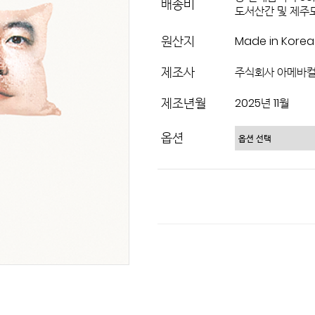
배송비
도서산간 및 제주도
원산지
Made in Korea
제조사
주식회사 아메바
제조년월
2025년 11월
옵션