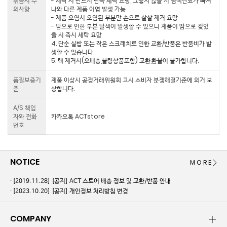
취급시 주
- 세탁 시 반드시 단독 세탁 요망, 그렇지 않을 시 염색잔료가 빠져
의사항
나와 다른 제품 이염 발생 가능
- 제품 오염시 오염된 부분만 손으로 살살 제거 요망
- 땀으로 인한 부분 탈색이 발생할 수 있으니 제품이 땀으로 젖었
을 시 즉시 세탁 요망
4. 단순 실밥 또는 작은 스크래치로 인한 교환/반품은 반품비가 발
생할 수 있습니다.
5. 택 제거시(오배송,불량상품포함) 교환,환불이 불가합니다.
품질보증기
제품 이상시 공정거래위원회 고시 소비자 분쟁해결기준에 의거 보
준
상합니다.
A/S 책임
자와 전화
카카오톡 ACTstore
번호
NOTICE
MORE
[2019.11.28]
[공지] ACT 스토어 배송 정보 및 교환/반품 안내
[2023.10.20]
[공지] 개인정보 처리방침 변경
COMPANY