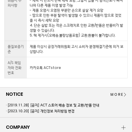
취급시 주
- 세탁 시 반드시 단독 세탁 요망, 그렇지 않을 시 염색잔료가 빠져
의사항
나와 다른 제품 이염 발생 가능
- 제품 오염시 오염된 부분만 손으로 살살 제거 요망
- 땀으로 인한 부분 탈색이 발생할 수 있으니 제품이 땀으로 젖었
을 시 즉시 세탁 요망
4. 단순 실밥 또는 작은 스크래치로 인한 교환/반품은 반품비가 발
생할 수 있습니다.
5. 택 제거시(오배송,불량상품포함) 교환,환불이 불가합니다.
품질보증기
제품 이상시 공정거래위원회 고시 소비자 분쟁해결기준에 의거 보
준
상합니다.
A/S 책임
자와 전화
카카오톡 ACTstore
번호
NOTICE
MORE
[2019.11.28]
[공지] ACT 스토어 배송 정보 및 교환/반품 안내
[2023.10.20]
[공지] 개인정보 처리방침 변경
COMPANY