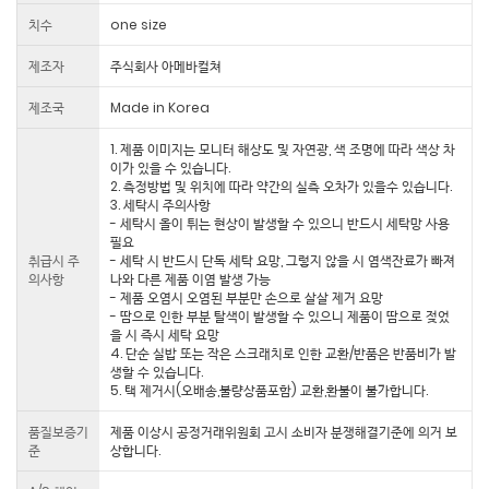
치수
one size
제조자
주식회사 아메바컬쳐
제조국
Made in Korea
1. 제품 이미지는 모니터 해상도 및 자연광, 색 조명에 따라 색상 차
이가 있을 수 있습니다.
2. 측정방법 및 위치에 따라 약간의 실측 오차가 있을수 있습니다.
3. 세탁시 주의사항
- 세탁시 올이 튀는 현상이 발생할 수 있으니 반드시 세탁망 사용
필요
취급시 주
- 세탁 시 반드시 단독 세탁 요망, 그렇지 않을 시 염색잔료가 빠져
의사항
나와 다른 제품 이염 발생 가능
- 제품 오염시 오염된 부분만 손으로 살살 제거 요망
- 땀으로 인한 부분 탈색이 발생할 수 있으니 제품이 땀으로 젖었
을 시 즉시 세탁 요망
4. 단순 실밥 또는 작은 스크래치로 인한 교환/반품은 반품비가 발
생할 수 있습니다.
5. 택 제거시(오배송,불량상품포함) 교환,환불이 불가합니다.
품질보증기
제품 이상시 공정거래위원회 고시 소비자 분쟁해결기준에 의거 보
준
상합니다.