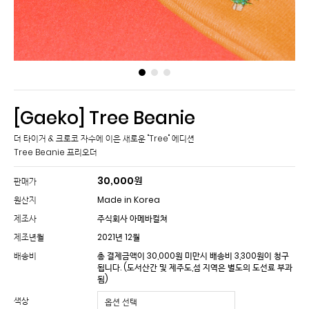
[Gaeko] Tree Beanie
더 타이거 & 크로코 자수에 이은 새로운 "Tree" 에디션
30,000
원
판매가
원산지
Made in Korea
제조사
주식회사 아메바컬쳐
제조년월
2021년 12월
배송비
총 결제금액이 30,000원 미만시 배송비 3,300원이 청구
됩니다.
(도서산간 및 제주도,섬 지역은 별도의 도선료 부과
됨)
색상