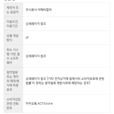
제작자 또
주식회사 아메바컬쳐
는 공급자
이용조건,
상세페이지 참조
이용기간
상품 제공
LP
방식
최소 시스
템 사양, 필
상세페이지 참조
수 소프트
웨어
청약철회
또는 계약
상세페이지 참조 (기타 전자상거래 등에서의 소비자보호에 관한
의 해제.해
법률'이 정하는 청약철회 제한사유에 해당되는 경우)
지에 따른
효과
소비자상담
관련 전화
카카오톡 ACTstore
번호