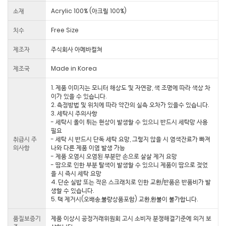
소재
Acrylic 100% (아크릴 100%)
치수
Free Size
제조자
주식회사 아메바컬쳐
제조국
Made in Korea
1. 제품 이미지는 모니터 해상도 및 자연광, 색 조명에 따라 색상 차
이가 있을 수 있습니다.
2. 측정방법 및 위치에 따라 약간의 실측 오차가 있을수 있습니다.
3. 세탁시 주의사항
- 세탁시 올이 튀는 현상이 발생할 수 있으니 반드시 세탁망 사용
필요
취급시 주
- 세탁 시 반드시 단독 세탁 요망, 그렇지 않을 시 염색잔료가 빠져
의사항
나와 다른 제품 이염 발생 가능
- 제품 오염시 오염된 부분만 손으로 살살 제거 요망
- 땀으로 인한 부분 탈색이 발생할 수 있으니 제품이 땀으로 젖었
을 시 즉시 세탁 요망
4. 단순 실밥 또는 작은 스크래치로 인한 교환/반품은 반품비가 발
생할 수 있습니다.
5. 택 제거시(오배송,불량상품포함) 교환,환불이 불가합니다.
품질보증기
제품 이상시 공정거래위원회 고시 소비자 분쟁해결기준에 의거 보