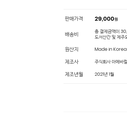
29,000
판매가격
원
총 결제금액이 30
배송비
도서산간 및 제주도
원산지
Made in Korea
제조사
주식회사 아메바
제조년월
2021년 1월