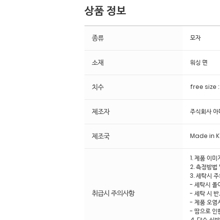
상품 정보
종류
모자
소재
워싱 면
치수
free siz
제조자
주식회사 
제조국
Made in 
1. 제품 이
2. 측정방법
3. 세탁시 
- 세탁시 올
취급시 주의사항
- 세탁 시 
- 제품 오염
- 땀으로 인
4. 단순 실