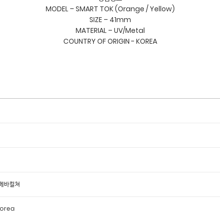
MODEL – SMART TOK (Orange / Yellow)

SIZE – 41mm

MATERIAL – UV/Metal

아메바컬쳐
Korea